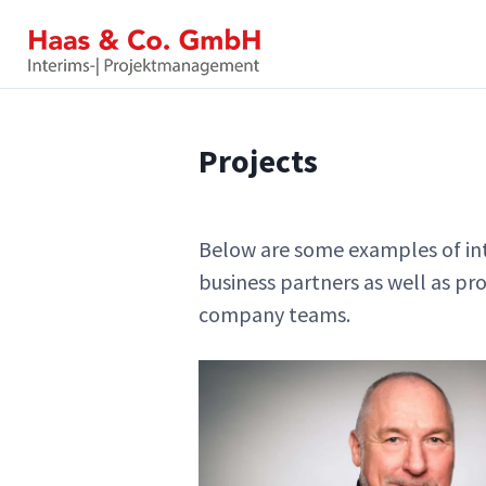
S
k
i
p
t
o
Projects
c
o
n
t
Below are some examples of i
e
business partners as well as pr
n
company teams.
t