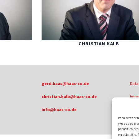
CHRISTIAN KALB
gerd.haas@haas-co.de
Data
christian.kalb@haas-co.de
Impr
info@haas-co.de
Para ofrecer 
y/o acceder a
permitirá pr
en este sitio