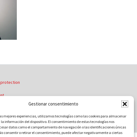
j
e
c
t
s
 protection
int
Gestionar consentimiento
las mejores experiencias, utilizamos tecnologías como las cookies para almacenar
 la información del dispositivo. El consentimiento de estas tecnologías nos
ocesar datos como el comportamiento de navegación o las identificaciones únicas
. No consentir o retirar el consentimiento, puede afectar negativamente a ciertas